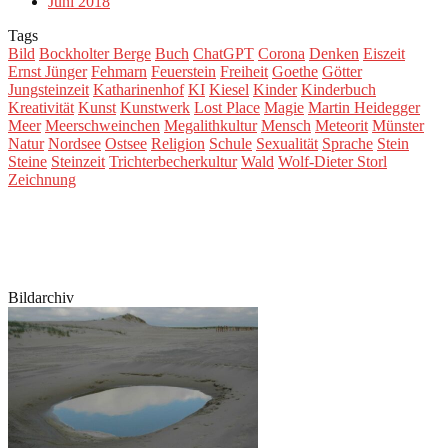
Juni 2018
Tags
Bild
Bockholter Berge
Buch
ChatGPT
Corona
Denken
Eiszeit
Ernst Jünger
Fehmarn
Feuerstein
Freiheit
Goethe
Götter
Jungsteinzeit
Katharinenhof
KI
Kiesel
Kinder
Kinderbuch
Kreativität
Kunst
Kunstwerk
Lost Place
Magie
Martin Heidegger
Meer
Meerschweinchen
Megalithkultur
Mensch
Meteorit
Münster
Natur
Nordsee
Ostsee
Religion
Schule
Sexualität
Sprache
Stein
Steine
Steinzeit
Trichterbecherkultur
Wald
Wolf-Dieter Storl
Zeichnung
Bildarchiv