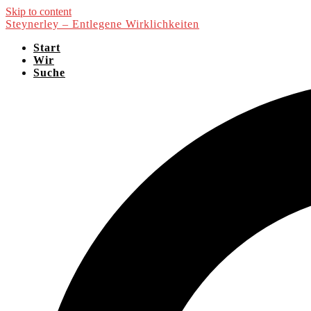
Skip to content
Steynerley – Entlegene Wirklichkeiten
Start
Wir
Suche