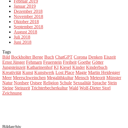
Februar 2019
Januar 2019
Dezember 2018
November 2018
Oktober 2018
September 2018
August 2018
Juli 2018
Juni 2018
Tags
Bild
Bockholter Berge
Buch
ChatGPT
Corona
Denken
Eiszeit
Ernst Jünger
Fehmarn
Feuerstein
Freiheit
Goethe
Götter
Jungsteinzeit
Katharinenhof
KI
Kiesel
Kinder
Kinderbuch
Kreativität
Kunst
Kunstwerk
Lost Place
Magie
Martin Heidegger
Meer
Meerschweinchen
Megalithkultur
Mensch
Meteorit
Münster
Natur
Nordsee
Ostsee
Religion
Schule
Sexualität
Sprache
Stein
Steine
Steinzeit
Trichterbecherkultur
Wald
Wolf-Dieter Storl
Zeichnung
Bildarchiv