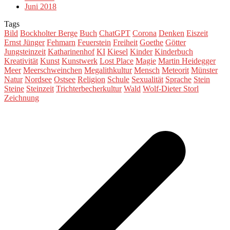
Juni 2018
Tags
Bild
Bockholter Berge
Buch
ChatGPT
Corona
Denken
Eiszeit
Ernst Jünger
Fehmarn
Feuerstein
Freiheit
Goethe
Götter
Jungsteinzeit
Katharinenhof
KI
Kiesel
Kinder
Kinderbuch
Kreativität
Kunst
Kunstwerk
Lost Place
Magie
Martin Heidegger
Meer
Meerschweinchen
Megalithkultur
Mensch
Meteorit
Münster
Natur
Nordsee
Ostsee
Religion
Schule
Sexualität
Sprache
Stein
Steine
Steinzeit
Trichterbecherkultur
Wald
Wolf-Dieter Storl
Zeichnung