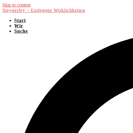
Skip to content
Steynerley – Entlegene Wirklichkeiten
Start
Wir
Suche