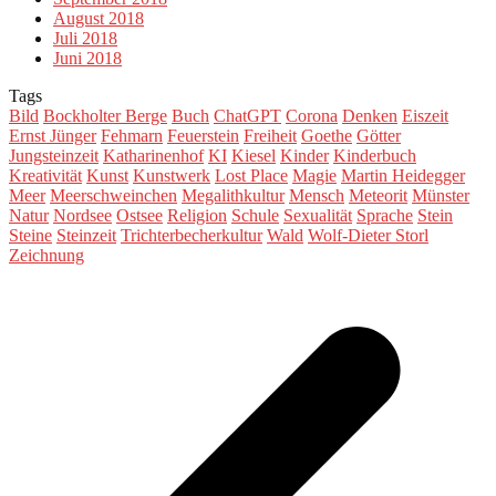
August 2018
Juli 2018
Juni 2018
Tags
Bild
Bockholter Berge
Buch
ChatGPT
Corona
Denken
Eiszeit
Ernst Jünger
Fehmarn
Feuerstein
Freiheit
Goethe
Götter
Jungsteinzeit
Katharinenhof
KI
Kiesel
Kinder
Kinderbuch
Kreativität
Kunst
Kunstwerk
Lost Place
Magie
Martin Heidegger
Meer
Meerschweinchen
Megalithkultur
Mensch
Meteorit
Münster
Natur
Nordsee
Ostsee
Religion
Schule
Sexualität
Sprache
Stein
Steine
Steinzeit
Trichterbecherkultur
Wald
Wolf-Dieter Storl
Zeichnung