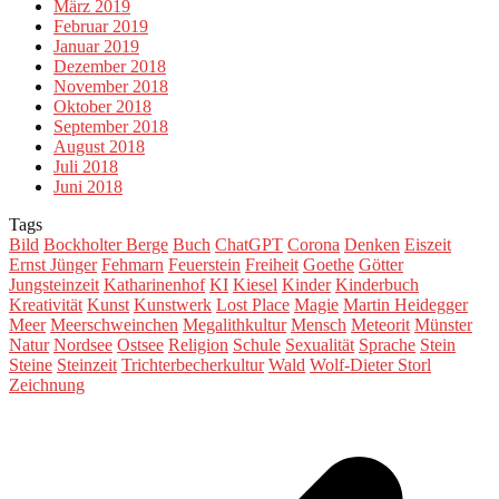
März 2019
Februar 2019
Januar 2019
Dezember 2018
November 2018
Oktober 2018
September 2018
August 2018
Juli 2018
Juni 2018
Tags
Bild
Bockholter Berge
Buch
ChatGPT
Corona
Denken
Eiszeit
Ernst Jünger
Fehmarn
Feuerstein
Freiheit
Goethe
Götter
Jungsteinzeit
Katharinenhof
KI
Kiesel
Kinder
Kinderbuch
Kreativität
Kunst
Kunstwerk
Lost Place
Magie
Martin Heidegger
Meer
Meerschweinchen
Megalithkultur
Mensch
Meteorit
Münster
Natur
Nordsee
Ostsee
Religion
Schule
Sexualität
Sprache
Stein
Steine
Steinzeit
Trichterbecherkultur
Wald
Wolf-Dieter Storl
Zeichnung