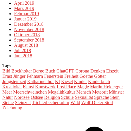
April 2019
März 2019
Februar 2019
Januar 2019
Dezember 2018
November 2018
Oktober 2018
September 2018
August 2018
Juli 2018
Juni 2018
Tags
Bild
Bockholter Berge
Buch
ChatGPT
Corona
Denken
Eiszeit
Ernst Jünger
Fehmarn
Feuerstein
Freiheit
Goethe
Götter
Jungsteinzeit
Katharinenhof
KI
Kiesel
Kinder
Kinderbuch
Kreativität
Kunst
Kunstwerk
Lost Place
Magie
Martin Heidegger
Meer
Meerschweinchen
Megalithkultur
Mensch
Meteorit
Münster
Natur
Nordsee
Ostsee
Religion
Schule
Sexualität
Sprache
Stein
Steine
Steinzeit
Trichterbecherkultur
Wald
Wolf-Dieter Storl
Zeichnung