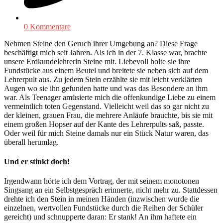
0 Kommentare
Nehmen Steine den Geruch ihrer Umgebung an? Diese Frage
beschäftigt mich seit Jahren. Als ich in der 7. Klasse war, brachte
unsere Erdkundelehrerin Steine mit. Liebevoll holte sie ihre
Fundstücke aus einem Beutel und breitete sie neben sich auf dem
Lehrerpult aus. Zu jedem Stein erzählte sie mit leicht verklärten
Augen wo sie ihn gefunden hatte und was das Besondere an ihm
war. Als Teenager amüsierte mich die offenkundige Liebe zu einem
vermeintlich toten Gegenstand. Vielleicht weil das so gar nicht zu
der kleinen, grauen Frau, die mehrere Anläufe brauchte, bis sie mit
einem großen Hopser auf der Kante des Lehrerpults saß, passte.
Oder weil für mich Steine damals nur ein Stück Natur waren, das
überall herumlag.
Und er stinkt doch!
Irgendwann hörte ich dem Vortrag, der mit seinem monotonen
Singsang an ein Selbstgespräch erinnerte, nicht mehr zu. Stattdessen
drehte ich den Stein in meinen Händen (inzwischen wurde die
einzelnen, wertvollen Fundstücke durch die Reihen der Schüler
gereicht) und schnupperte daran: Er stank! An ihm haftete ein