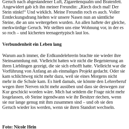
Geruch nach abgestandener Luft, Zigarettenqualm und Bratenfett.
Angewidert gab ich ihn meiner Freundin: „Riech doch mal! Der
Stein stinkt!“ Und wirklich. Meine Freundin roch es auch. Voller
Entdeckungsdrang hielten wir unsere Nasen nun an sämtliche
Steine, die an uns weitergeben wurden. An allen haftete der gleiche,
merkwürdige Geruch. Wir stellten uns eine Wohnung vor, in der es
so roch – und kicherten teenagertypisch laut los.
Verbundenheit ein Leben lang
Warum auch immer, die Erdkundelehrerin brachte nie wieder ihre
Steinsammlung mit. Vielleicht hatten wir nicht die Begeisterung an
ihren Lieblingen gezeigt, die sie sich erhofft hatte. Vielleicht war die
Vorführung von Anfang an als einmaliges Projekt gedacht. Oder sie
kam schlichtweg nicht mehr dazu, weil sie eines Morgens nicht
mehr in die Schule kam. Es hieß damals, sie könnte den Lehrerberuf
wegen ihrer Nerven nicht mehr ausüben und dass sie deswegen zur
Kur geschickt worden wäre. Mich hat seitdem die Frage nicht mehr
losgelassen, ob Steine irgendwann wie ihr Besitzer riechen, wenn
sie nur lange genug mit ihm zusammen sind – und ob sie den
Geruch wieder los werden, wenn sie ihren Standort wechseln.
Foto: Nicole Hein