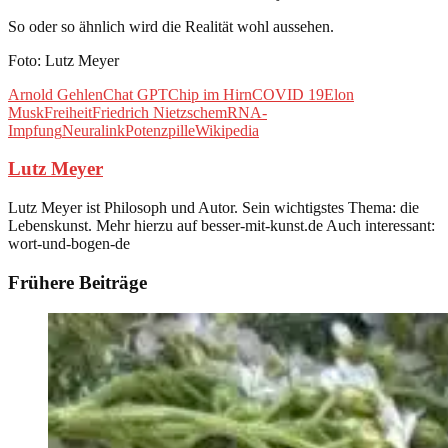
So oder so ähnlich wird die Realität wohl aussehen.
Foto: Lutz Meyer
Arnold Gehlen
Chat GPT
Chip im Hirn
COVID 19
Elon
Musk
Freiheit
Friedrich Nietzsche
mRNA-
Impfung
Neuralink
Potenzpille
Wikipedia
Lutz Meyer
Lutz Meyer ist Philosoph und Autor. Sein wichtigstes Thema: die
Lebenskunst. Mehr hierzu auf besser-mit-kunst.de Auch interessant:
wort-und-bogen-de
Frühere Beiträge