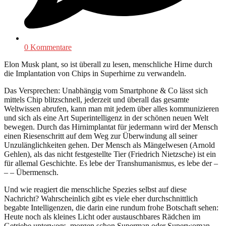
0 Kommentare
Elon Musk plant, so ist überall zu lesen, menschliche Hirne durch
die Implantation von Chips in Superhirne zu verwandeln.
Das Versprechen: Unabhängig vom Smartphone & Co lässt sich
mittels Chip blitzschnell, jederzeit und überall das gesamte
Weltwissen abrufen, kann man mit jedem über alles kommunizieren
und sich als eine Art Superintelligenz in der schönen neuen Welt
bewegen. Durch das Hirnimplantat für jedermann wird der Mensch
einen Riesenschritt auf dem Weg zur Überwindung all seiner
Unzulänglichkeiten gehen. Der Mensch als Mängelwesen (Arnold
Gehlen), als das nicht festgestellte Tier (Friedrich Nietzsche) ist ein
für allemal Geschichte. Es lebe der Transhumanismus, es lebe der –
– – Übermensch.
Und wie reagiert die menschliche Spezies selbst auf diese
Nachricht? Wahrscheinlich gibt es viele eher durchschnittlich
begabte Intelligenzen, die darin eine rundum frohe Botschaft sehen:
Heute noch als kleines Licht oder austauschbares Rädchen im
Getriebe unterwegs, morgen schon Superman oder Superwoman