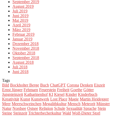
September 2019
August 2019
Juli 2019
Juni 2019
Mai 2019
April 2019
März 2019
Februar 2019
Januar 2019
Dezember 2018
November 2018
Oktober 2018
September 2018
August 2018
Juli 2018
Juni 2018
Tags
Bild
Bockholter Berge
Buch
ChatGPT
Corona
Denken
Eiszeit
Ernst Jünger
Fehmarn
Feuerstein
Freiheit
Goethe
Götter
Jungsteinzeit
Katharinenhof
KI
Kiesel
Kinder
Kinderbuch
Kreativität
Kunst
Kunstwerk
Lost Place
Magie
Martin Heidegger
Meer
Meerschweinchen
Megalithkultur
Mensch
Meteorit
Münster
Natur
Nordsee
Ostsee
Religion
Schule
Sexualität
Sprache
Stein
Steine
Steinzeit
Trichterbecherkultur
Wald
Wolf-Dieter Storl