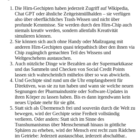
Die Hirn-Gechipten haben jederzeit Zugriff auf Wikipedia,
Chat GPT oder ähnliche Zeitgeistmüllhalden – sie verfügen
also über oberflächliches Trash-Wissen und nicht über
profunde Kenntnisse. Sie werden durch den Hirn-Chip auch
niemals kreativ werden, sondern allenfalls Kreativität
simulieren können.
Sie können sich auch ohne Handy oder Mailzugang mit
anderen Hirn-Gechipten quasi telepathisch über den ihnen via
Chip zugänglich gemachten Teil des Wissens und
Weltgeschehens austauschen.
Auch nützliche Dinge wie Bezahlen an der Supermarktkasse
und das Sammeln und Checken von Social Credit Points
lassen sich wahrscheinlich mühelos über so was abwickeln.
Und Gechipte sind rund um die Uhr empfangsbereit für
Direktiven, was sie zu tun haben und wann sie welche neuen
Segnungen der Pharmaindustrie oder Software-Updates in
ihren Körper zu lassen haben. Bis es dann irgendwann kein
neues Update mehr für sie gibt.
Statt sich als Übermensch frei und souverän durch die Welt zu
bewegen, wird der Gechipte seine Freiheit vollständig
verlieren. Oder anders: Statt sich im Sinne des
Transhumanismus über Menschenmaß hinaus in göttliche
Sphären zu erheben, wird der Mensch erst recht zum Rädchen
im Getriebe: Jederzeit austauschbar, jederzeit abschaltbar..