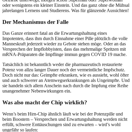
oder wenigstens ein kleiner Einstein. Und das ganz ohne die Mühsal
jahrelangen Lernens und Studierens. Was für glänzende Aussichten!
Der Mechanismus der Falle
Das Ganze erinnert fatal an die Erwartungshaltung eines
Impotenten, dass ihm durch Einnahme einer Pille plötzlich die volle
Manneskraft jederzeit wieder zu Gebote stehen möge. Oder an das
Versprechen der Impflobbyisten, dass das mehrmalige Spritzen mit
mRNA-Präparaten die Impflinge immun gegen COVID 19 mache.
Tatsächlich ist bekanntlich weder die pharmazeutisch restaurierte
Potenz von allzu langer Dauer noch der vermeintliche Impfschutz.
Doch nicht nur das: Geimpfte erkranken, wie es aussieht, wohl öfter
und auch schwerer an Atemwegserkrankungen als Ungeimpfte. Und
sie handeln sich allem Anschein nach durch die Impfung eine Reihe
unangenehmer Nebenwirkungen ein.
Was also macht der Chip wirklich?
Wenn’s beim Hirn-Chip ähnlich läuft wie bei der Potenzpille und
beim Boostern – Versprechen und Erwartungshaltung werden nicht
erfüllt, schwere Enttäuschungen sind zu erwarten – wird’s wohl
ungefähr so laufen: