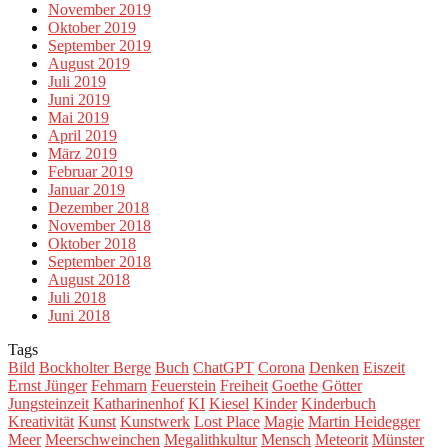
November 2019
Oktober 2019
September 2019
August 2019
Juli 2019
Juni 2019
Mai 2019
April 2019
März 2019
Februar 2019
Januar 2019
Dezember 2018
November 2018
Oktober 2018
September 2018
August 2018
Juli 2018
Juni 2018
Tags
Bild
Bockholter Berge
Buch
ChatGPT
Corona
Denken
Eiszeit
Ernst Jünger
Fehmarn
Feuerstein
Freiheit
Goethe
Götter
Jungsteinzeit
Katharinenhof
KI
Kiesel
Kinder
Kinderbuch
Kreativität
Kunst
Kunstwerk
Lost Place
Magie
Martin Heidegger
Meer
Meerschweinchen
Megalithkultur
Mensch
Meteorit
Münster