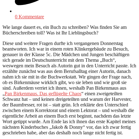
0 Kommentare
Wie lange dauert es, ein Buch zu schreiben? Was finden Sie am
Bücherschreiben toll? Was ist Ihr Lieblingsbuch?
Diese und weitere Fragen durfte ich vergangenen Donnerstag
beantworten. Ich war in einem roten Klinkergebäude zu Besuch,
genauer in der Klasse 5c. Die Mädchen und Jungen beschäftigen
sich gerade im Deutschunterricht mit dem Thema „Buch“,
weswegen mein Besuch als Autorin gut in den Unterricht passte. Ich
erzählte zunächst was aus dem Berufsalltag einer Autorin, danach
nahm ich sie mit in die Buchwerkstatt. Wir gingen der Frage nach,
ob es Birkenmäuse wirklich gibt, wo sie leben und wie groß sie
sind. Außerdem verriet ich ihnen, weshalb Pan Birkenmaus aus
„
Pan Birkenmaus. Das geflügelte Chaos
“ einen zweigeteilten
Schwanz hat – und keinen dreigeteilten und warum der Harvester,
der Baumfresser, rot ist – statt grün. Ich erklärte den Unterschied
zwischen einem Korrektorat und einem Lektorat – und weshalb die
eigentliche Arbeit an einem Buch erst beginnt, nachdem das letzte
Wort getippt wurde. Am Ende las ich ihnen das erste Kapitel meines
nächsten Kinderbuches „Jakob & Donny“ vor, das ich zwar fertig
geschrieben habe, aber das deshalb noch lange nicht fertig ist.