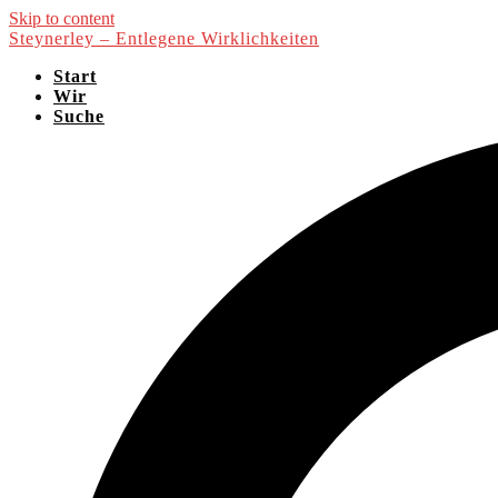
Skip to content
Steynerley – Entlegene Wirklichkeiten
Start
Wir
Suche