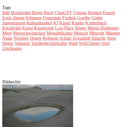
Tags
Bild
Bockholter Berge
Buch
ChatGPT
Corona
Denken
Eiszeit
Ernst Jünger
Fehmarn
Feuerstein
Freiheit
Goethe
Götter
Jungsteinzeit
Katharinenhof
KI
Kiesel
Kinder
Kinderbuch
Kreativität
Kunst
Kunstwerk
Lost Place
Magie
Martin Heidegger
Meer
Meerschweinchen
Megalithkultur
Mensch
Meteorit
Münster
Natur
Nordsee
Ostsee
Religion
Schule
Sexualität
Sprache
Stein
Steine
Steinzeit
Trichterbecherkultur
Wald
Wolf-Dieter Storl
Zeichnung
Bildarchiv