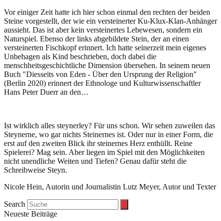
Vor einiger Zeit hatte ich hier schon einmal den rechten der beiden
Steine vorgestellt, der wie ein versteinerter Ku-Klux-Klan-Anhänger
aussieht. Das ist aber kein versteinertes Lebewesen, sondern ein
Naturspiel. Ebenso der links abgebildete Stein, der an einen
versteinerten Fischkopf erinnert. Ich hatte seinerzeit mein eigenes
Unbehagen als Kind beschrieben, doch dabei die
menschheitsgeschichtliche Dimension übersehen. In seinem neuen
Buch "Diesseits von Eden - Über den Ursprung der Religion"
(Berlin 2020) erinnert der Ethnologe und Kulturwissenschaftler
Hans Peter Duerr an den…
Ist wirklich alles steynerley? Für uns schon. Wir sehen zuweilen das
Steynerne, wo gar nichts Steinernes ist. Oder nur in einer Form, die
erst auf den zweiten Blick ihr steinernes Herz enthüllt. Reine
Spielerei? Mag sein. Aber liegen im Spiel mit den Möglichkeiten
nicht unendliche Weiten und Tiefen? Genau dafür steht die
Schreibweise Steyn.
Nicole Hein, Autorin und Journalistin Lutz Meyer, Autor und Texter
Search
Neueste Beiträge