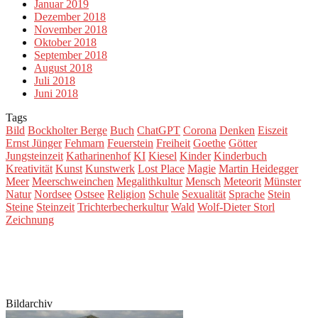
Januar 2019
Dezember 2018
November 2018
Oktober 2018
September 2018
August 2018
Juli 2018
Juni 2018
Tags
Bild
Bockholter Berge
Buch
ChatGPT
Corona
Denken
Eiszeit
Ernst Jünger
Fehmarn
Feuerstein
Freiheit
Goethe
Götter
Jungsteinzeit
Katharinenhof
KI
Kiesel
Kinder
Kinderbuch
Kreativität
Kunst
Kunstwerk
Lost Place
Magie
Martin Heidegger
Meer
Meerschweinchen
Megalithkultur
Mensch
Meteorit
Münster
Natur
Nordsee
Ostsee
Religion
Schule
Sexualität
Sprache
Stein
Steine
Steinzeit
Trichterbecherkultur
Wald
Wolf-Dieter Storl
Zeichnung
Bildarchiv