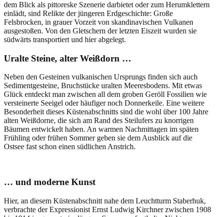
dem Blick als pittoreske Szenerie darbietet oder zum Herumklettern
einlädt, sind Relikte der jüngeren Erdgeschichte: Große
Felsbrocken, in grauer Vorzeit von skandinavischen Vulkanen
ausgestoßen. Von den Gletschern der letzten Eiszeit wurden sie
südwärts transportiert und hier abgelegt.
Uralte Steine, alter Weißdorn …
Neben den Gesteinen vulkanischen Ursprungs finden sich auch
Sedimentgesteine, Bruchstücke uralten Meeresbodens. Mit etwas
Glück entdeckt man zwischen all dem groben Geröll Fossilien wie
versteinerte Seeigel oder häufiger noch Donnerkeile. Eine weitere
Besonderheit dieses Küstenabschnitts sind die wohl über 100 Jahre
alten Weißdorne, die sich am Rand des Steilufers zu knorrigen
Bäumen entwickelt haben. An warmen Nachmittagen im späten
Frühling oder frühen Sommer geben sie dem Ausblick auf die
Ostsee fast schon einen südlichen Anstrich.
… und moderne Kunst
Hier, an diesem Küstenabschnitt nahe dem Leuchtturm Staberhuk,
verbrachte der Expressionist Ernst Ludwig Kirchner zwischen 1908