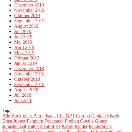
Dezember 2019
November 2019
Oktober 2019
September 2019
August 2019
Juli 2019
Juni 2019
Mai 2019
April 2019
März 2019
Februar 2019
Januar 2019
Dezember 2018
November 2018
Oktober 2018
September 2018
August 2018
Juli 2018
Juni 2018
Tags
Bild
Bockholter Berge
Buch
ChatGPT
Corona
Denken
Eiszeit
Ernst Jünger
Fehmarn
Feuerstein
Freiheit
Goethe
Götter
Jungsteinzeit
Katharinenhof
KI
Kiesel
Kinder
Kinderbuch
Kreativität
Kunst
Kunstwerk
Lost Place
Magie
Martin Heidegger