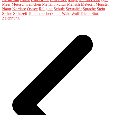
Meer
Meerschweinchen
Megalithkultur
Mensch
Meteorit
Münster
Natur
Nordsee
Ostsee
Religion
Schule
Sexualität
Sprache
Stein
Steine
Steinzeit
Trichterbecherkultur
Wald
Wolf-Dieter Storl
Zeichnung