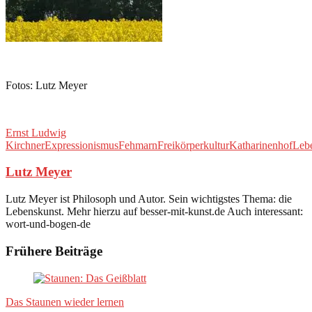
Fotos: Lutz Meyer
Ernst Ludwig
Kirchner
Expressionismus
Fehmarn
Freikörperkultur
Katharinenhof
Leb
Lutz Meyer
Lutz Meyer ist Philosoph und Autor. Sein wichtigstes Thema: die
Lebenskunst. Mehr hierzu auf besser-mit-kunst.de Auch interessant:
wort-und-bogen-de
Frühere Beiträge
Das Staunen wieder lernen