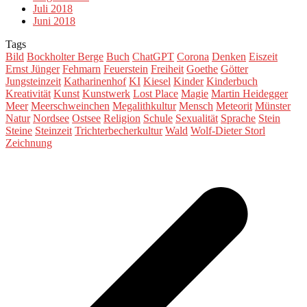
Juli 2018
Juni 2018
Tags
Bild
Bockholter Berge
Buch
ChatGPT
Corona
Denken
Eiszeit
Ernst Jünger
Fehmarn
Feuerstein
Freiheit
Goethe
Götter
Jungsteinzeit
Katharinenhof
KI
Kiesel
Kinder
Kinderbuch
Kreativität
Kunst
Kunstwerk
Lost Place
Magie
Martin Heidegger
Meer
Meerschweinchen
Megalithkultur
Mensch
Meteorit
Münster
Natur
Nordsee
Ostsee
Religion
Schule
Sexualität
Sprache
Stein
Steine
Steinzeit
Trichterbecherkultur
Wald
Wolf-Dieter Storl
Zeichnung