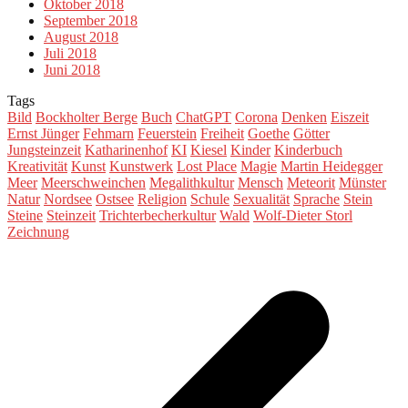
Oktober 2018
September 2018
August 2018
Juli 2018
Juni 2018
Tags
Bild
Bockholter Berge
Buch
ChatGPT
Corona
Denken
Eiszeit
Ernst Jünger
Fehmarn
Feuerstein
Freiheit
Goethe
Götter
Jungsteinzeit
Katharinenhof
KI
Kiesel
Kinder
Kinderbuch
Kreativität
Kunst
Kunstwerk
Lost Place
Magie
Martin Heidegger
Meer
Meerschweinchen
Megalithkultur
Mensch
Meteorit
Münster
Natur
Nordsee
Ostsee
Religion
Schule
Sexualität
Sprache
Stein
Steine
Steinzeit
Trichterbecherkultur
Wald
Wolf-Dieter Storl
Zeichnung