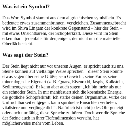
Was ist ein Symbol?
Das Wort Symbol stammt aus dem altgriechischen symbállein. Es
bedeutet: etwas zusammenbringen, vergleichen. Zusammengebracht
wird im Shiva Lingam der konkrete Gegenstand – hier der Stein –
mit etwas Unsichtbarem, der Schöpferkraft. Diese wird im Stein
erkennbar – jedenfalls für denjenigen, der nicht nur die materielle
Oberfläche sieht.
Was sagt der Stein?
Der Stein liegt nicht nur vor unseren Augen, er spricht auch zu uns.
Steine können auf vielfältige Weise sprechen – dieser Stein könnte
etwas sagen über seine Größe, sein Gewicht, seine Farbe, seine
mineralogische Eigenart (z. B. Quarz, Eisenoxid, Jaspis, Kalkstein,
Sedimentgestein). Er kann aber auch sagen: „Ich bin mehr als nur
ein schnöder Stein. In mir manifestiert sich die kosmische Energie,
die göttliche Schöpferkraft. Ich stärke deinen Organismus, wirke der
Unfruchtbarkeit entgegen, kann spirituelle Einsichten vertiefen,
vitalisiere und verjünge dich“. Natürlich ist nicht jedes Ohr geneigt
oder auch nur fähig, diese Sprache zu hören. Doch wer die Sprache
der Steine auch in ihrer Tiefendimension versteht, hat
möglicherweise mehr vom Leben.