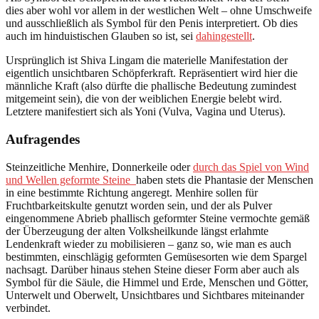
dies aber wohl vor allem in der westlichen Welt – ohne Umschweife
und ausschließlich als Symbol für den Penis interpretiert. Ob dies
auch im hinduistischen Glauben so ist, sei
dahingestellt
.
Ursprünglich ist Shiva Lingam die materielle Manifestation der
eigentlich unsichtbaren Schöpferkraft. Repräsentiert wird hier die
männliche Kraft (also dürfte die phallische Bedeutung zumindest
mitgemeint sein), die von der weiblichen Energie belebt wird.
Letztere manifestiert sich als Yoni (Vulva, Vagina und Uterus).
Aufragendes
Steinzeitliche Menhire, Donnerkeile oder
durch das Spiel von Wind
und Wellen geformte Steine
haben stets die Phantasie der Menschen
in eine bestimmte Richtung angeregt. Menhire sollen für
Fruchtbarkeitskulte genutzt worden sein, und der als Pulver
eingenommene Abrieb phallisch geformter Steine vermochte gemäß
der Überzeugung der alten Volksheilkunde längst erlahmte
Lendenkraft wieder zu mobilisieren – ganz so, wie man es auch
bestimmten, einschlägig geformten Gemüsesorten wie dem Spargel
nachsagt. Darüber hinaus stehen Steine dieser Form aber auch als
Symbol für die Säule, die Himmel und Erde, Menschen und Götter,
Unterwelt und Oberwelt, Unsichtbares und Sichtbares miteinander
verbindet.