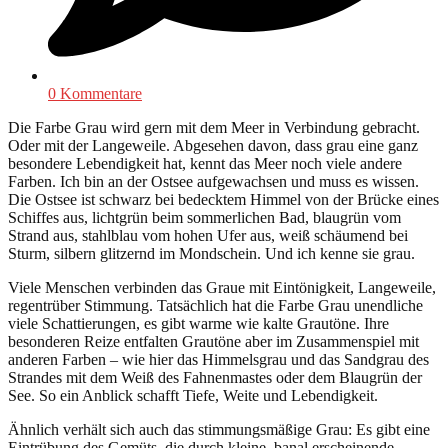
0 Kommentare
Die Farbe Grau wird gern mit dem Meer in Verbindung gebracht.
Oder mit der Langeweile. Abgesehen davon, dass grau eine ganz
besondere Lebendigkeit hat, kennt das Meer noch viele andere
Farben. Ich bin an der Ostsee aufgewachsen und muss es wissen.
Die Ostsee ist schwarz bei bedecktem Himmel von der Brücke eines
Schiffes aus, lichtgrün beim sommerlichen Bad, blaugrün vom
Strand aus, stahlblau vom hohen Ufer aus, weiß schäumend bei
Sturm, silbern glitzernd im Mondschein. Und ich kenne sie grau.
Viele Menschen verbinden das Graue mit Eintönigkeit, Langeweile,
regentrüber Stimmung. Tatsächlich hat die Farbe Grau unendliche
viele Schattierungen, es gibt warme wie kalte Grautöne. Ihre
besonderen Reize entfalten Grautöne aber im Zusammenspiel mit
anderen Farben – wie hier das Himmelsgrau und das Sandgrau des
Strandes mit dem Weiß des Fahnenmastes oder dem Blaugrün der
See. So ein Anblick schafft Tiefe, Weite und Lebendigkeit.
Ähnlich verhält sich auch das stimmungsmäßige Grau: Es gibt eine
Eintrübung des Gemüts, die durch kleine, banal erscheinende