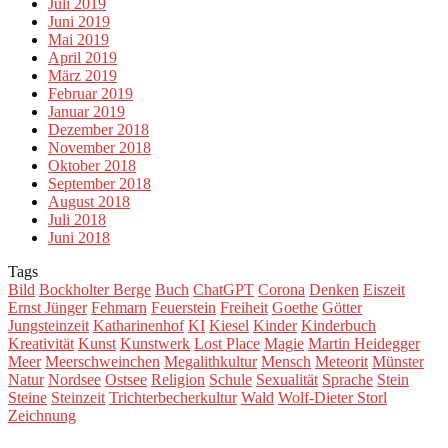
Juli 2019
Juni 2019
Mai 2019
April 2019
März 2019
Februar 2019
Januar 2019
Dezember 2018
November 2018
Oktober 2018
September 2018
August 2018
Juli 2018
Juni 2018
Tags
Bild
Bockholter Berge
Buch
ChatGPT
Corona
Denken
Eiszeit
Ernst Jünger
Fehmarn
Feuerstein
Freiheit
Goethe
Götter
Jungsteinzeit
Katharinenhof
KI
Kiesel
Kinder
Kinderbuch
Kreativität
Kunst
Kunstwerk
Lost Place
Magie
Martin Heidegger
Meer
Meerschweinchen
Megalithkultur
Mensch
Meteorit
Münster
Natur
Nordsee
Ostsee
Religion
Schule
Sexualität
Sprache
Stein
Steine
Steinzeit
Trichterbecherkultur
Wald
Wolf-Dieter Storl
Zeichnung