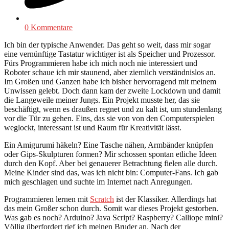
0 Kommentare
Ich bin der typische Anwender. Das geht so weit, dass mir sogar
eine vernünftige Tastatur wichtiger ist als Speicher und Prozessor.
Fürs Programmieren habe ich mich noch nie interessiert und
Roboter schaue ich mir staunend, aber ziemlich verständnislos an.
Im Großen und Ganzen habe ich bisher hervorragend mit meinem
Unwissen gelebt. Doch dann kam der zweite Lockdown und damit
die Langeweile meiner Jungs. Ein Projekt musste her, das sie
beschäftigt, wenn es draußen regnet und zu kalt ist, um stundenlang
vor die Tür zu gehen. Eins, das sie von von den Computerspielen
weglockt, interessant ist und Raum für Kreativität lässt.
Ein Amigurumi häkeln? Eine Tasche nähen, Armbänder knüpfen
oder Gips-Skulpturen formen? Mir schossen spontan etliche Ideen
durch den Kopf. Aber bei genauerer Betrachtung fielen alle durch.
Meine Kinder sind das, was ich nicht bin: Computer-Fans. Ich gab
mich geschlagen und suchte im Internet nach Anregungen.
Programmieren lernen mit
Scratch
ist der Klassiker. Allerdings hat
das mein Großer schon durch. Somit war dieses Projekt gestorben.
Was gab es noch? Arduino? Java Script? Raspberry? Calliope mini?
Völlig überfordert rief ich meinen Bruder an. Nach der