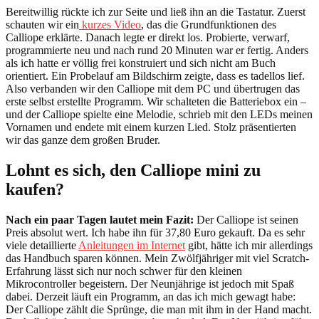
Bereitwillig rückte ich zur Seite und ließ ihn an die Tastatur. Zuerst
schauten wir ein
kurzes Video
, das die Grundfunktionen des
Calliope erklärte. Danach legte er direkt los. Probierte, verwarf,
programmierte neu und nach rund 20 Minuten war er fertig. Anders
als ich hatte er völlig frei konstruiert und sich nicht am Buch
orientiert. Ein Probelauf am Bildschirm zeigte, dass es tadellos lief.
Also verbanden wir den Calliope mit dem PC und übertrugen das
erste selbst erstellte Programm. Wir schalteten die Batteriebox ein –
und der Calliope spielte eine Melodie, schrieb mit den LEDs meinen
Vornamen und endete mit einem kurzen Lied. Stolz präsentierten
wir das ganze dem großen Bruder.
Lohnt es sich, den Calliope mini zu
kaufen?
Nach ein paar Tagen lautet mein Fazit:
Der Calliope ist seinen
Preis absolut wert. Ich habe ihn für 37,80 Euro gekauft. Da es sehr
viele detaillierte
Anleitungen im Internet
gibt, hätte ich mir allerdings
das Handbuch sparen können. Mein Zwölfjähriger mit viel Scratch-
Erfahrung lässt sich nur noch schwer für den kleinen
Mikrocontroller begeistern. Der Neunjährige ist jedoch mit Spaß
dabei. Derzeit läuft ein Programm, an das ich mich gewagt habe:
Der Calliope zählt die Sprünge, die man mit ihm in der Hand macht.