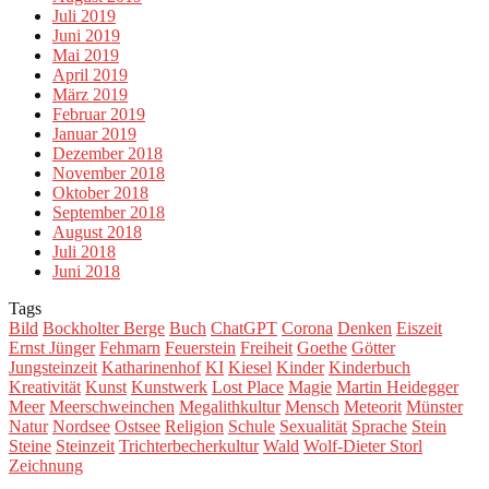
Juli 2019
Juni 2019
Mai 2019
April 2019
März 2019
Februar 2019
Januar 2019
Dezember 2018
November 2018
Oktober 2018
September 2018
August 2018
Juli 2018
Juni 2018
Tags
Bild
Bockholter Berge
Buch
ChatGPT
Corona
Denken
Eiszeit
Ernst Jünger
Fehmarn
Feuerstein
Freiheit
Goethe
Götter
Jungsteinzeit
Katharinenhof
KI
Kiesel
Kinder
Kinderbuch
Kreativität
Kunst
Kunstwerk
Lost Place
Magie
Martin Heidegger
Meer
Meerschweinchen
Megalithkultur
Mensch
Meteorit
Münster
Natur
Nordsee
Ostsee
Religion
Schule
Sexualität
Sprache
Stein
Steine
Steinzeit
Trichterbecherkultur
Wald
Wolf-Dieter Storl
Zeichnung