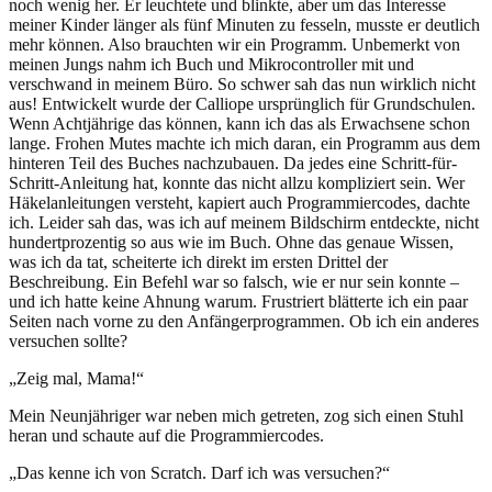
noch wenig her. Er leuchtete und blinkte, aber um das Interesse
meiner Kinder länger als fünf Minuten zu fesseln, musste er deutlich
mehr können. Also brauchten wir ein Programm. Unbemerkt von
meinen Jungs nahm ich Buch und Mikrocontroller mit und
verschwand in meinem Büro. So schwer sah das nun wirklich nicht
aus! Entwickelt wurde der Calliope ursprünglich für Grundschulen.
Wenn Achtjährige das können, kann ich das als Erwachsene schon
lange. Frohen Mutes machte ich mich daran, ein Programm aus dem
hinteren Teil des Buches nachzubauen. Da jedes eine Schritt-für-
Schritt-Anleitung hat, konnte das nicht allzu kompliziert sein. Wer
Häkelanleitungen versteht, kapiert auch Programmiercodes, dachte
ich. Leider sah das, was ich auf meinem Bildschirm entdeckte, nicht
hundertprozentig so aus wie im Buch. Ohne das genaue Wissen,
was ich da tat, scheiterte ich direkt im ersten Drittel der
Beschreibung. Ein Befehl war so falsch, wie er nur sein konnte –
und ich hatte keine Ahnung warum. Frustriert blätterte ich ein paar
Seiten nach vorne zu den Anfängerprogrammen. Ob ich ein anderes
versuchen sollte?
„
Zeig mal, Mama!“
Mein Neunjähriger war neben mich getreten, zog sich einen Stuhl
heran und schaute auf die Programmiercodes.
„
Das kenne ich von Scratch. Darf ich was versuchen?“