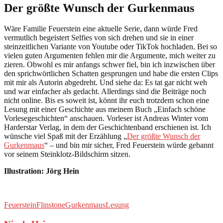
Der größte Wunsch der Gurkenmaus
Wäre Familie Feuerstein eine aktuelle Serie, dann würde Fred
vermutlich begeistert Selfies von sich drehen und sie in einer
steinzeitlichen Variante von Youtube oder TikTok hochladen. Bei so
vielen guten Argumenten fehlen mir die Argumente, mich weiter zu
zieren. Obwohl es mir anfangs schwer fiel, bin ich inzwischen über
den sprichwörtlichen Schatten gesprungen und habe die ersten Clips
mit mir als Autorin abgedreht. Und siehe da: Es tat gar nicht weh
und war einfacher als gedacht. Allerdings sind die Beiträge noch
nicht online. Bis es soweit ist, könnt ihr euch trotzdem schon eine
Lesung mit einer Geschichte aus meinem Buch „Einfach schöne
Vorlesegeschichten“ anschauen. Vorleser ist Andreas Winter vom
Harderstar Verlag, in dem der Geschichtenband erschienen ist. Ich
wünsche viel Spaß mit der Erzählung „
Der größte Wunsch der
Gurkenmaus
“ – und bin mir sicher, Fred Feuerstein würde gebannt
vor seinem Steinklotz-Bildschirm sitzen.
Illustration: Jörg Hein
Feuerstein
Flinstone
Gurkenmaus
Lesung