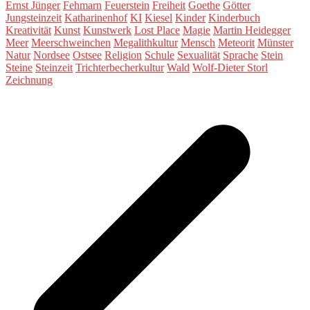
Ernst Jünger
Fehmarn
Feuerstein
Freiheit
Goethe
Götter
Jungsteinzeit
Katharinenhof
KI
Kiesel
Kinder
Kinderbuch
Kreativität
Kunst
Kunstwerk
Lost Place
Magie
Martin Heidegger
Meer
Meerschweinchen
Megalithkultur
Mensch
Meteorit
Münster
Natur
Nordsee
Ostsee
Religion
Schule
Sexualität
Sprache
Stein
Steine
Steinzeit
Trichterbecherkultur
Wald
Wolf-Dieter Storl
Zeichnung