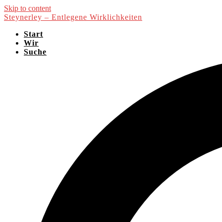
Skip to content
Steynerley – Entlegene Wirklichkeiten
Start
Wir
Suche