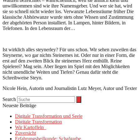
Wanzen bezeichnet – wahrscheinlich, weil sie ähnlich klein und
unwillkommen sind wie ihre Namensgeber. Und wer sie hat, wird
sie so schnell nicht wieder los. Verwanzte Lebensräume früher Die
klassische Abhörwanze wurde stets ohne Wissen und Zustimmung
der abgehörten Person installiert. In Lampen, hinter Bildern, in
Telefonen. In den Lebensraum der…
Ist wirklich alles steynerley? Für uns schon. Wir sehen zuweilen das
Steynerne, wo gar nichts Steinernes ist. Oder nur in einer Form, die
erst auf den zweiten Blick ihr steinernes Herz enthüllt. Reine
Spielerei? Mag sein. Aber liegen im Spiel mit den Möglichkeiten
nicht unendliche Weiten und Tiefen? Genau dafür steht die
Schreibweise Steyn.
Nicole Hein, Autorin und Journalistin Lutz Meyer, Autor und Texter
Search
Neueste Beiträge
Digitale Transformation und Seele
Digitale Transformation
Wir Kartoffeln
Zuversicht
Erfahrungsheilkunde: Schafgarbe