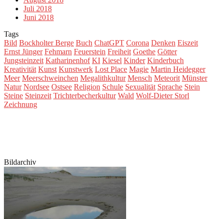
Juli 2018
Juni 2018
Tags
Bild
Bockholter Berge
Buch
ChatGPT
Corona
Denken
Eiszeit
Ernst Jünger
Fehmarn
Feuerstein
Freiheit
Goethe
Götter
Jungsteinzeit
Katharinenhof
KI
Kiesel
Kinder
Kinderbuch
Kreativität
Kunst
Kunstwerk
Lost Place
Magie
Martin Heidegger
Meer
Meerschweinchen
Megalithkultur
Mensch
Meteorit
Münster
Natur
Nordsee
Ostsee
Religion
Schule
Sexualität
Sprache
Stein
Steine
Steinzeit
Trichterbecherkultur
Wald
Wolf-Dieter Storl
Zeichnung
Bildarchiv