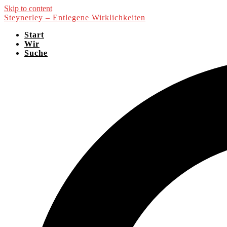
Skip to content
Steynerley – Entlegene Wirklichkeiten
Start
Wir
Suche