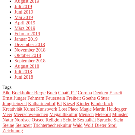
August 2019
Juli 2019
Juni 2019
Mai 2019
April 2019
März 2019
Februar 2019
Januar 2019
Dezember 2018
November 2018
Oktober 2018
September 2018
August 2018
Juli 2018
Juni 2018
Tags
Bild
Bockholter Berge
Buch
ChatGPT
Corona
Denken
Eiszeit
Ernst Jünger
Fehmarn
Feuerstein
Freiheit
Goethe
Götter
Jungsteinzeit
Katharinenhof
KI
Kiesel
Kinder
Kinderbuch
Kreativität
Kunst
Kunstwerk
Lost Place
Magie
Martin Heidegger
Meer
Meerschweinchen
Megalithkultur
Mensch
Meteorit
Münster
Natur
Nordsee
Ostsee
Religion
Schule
Sexualität
Sprache
Stein
Steine
Steinzeit
Trichterbecherkultur
Wald
Wolf-Dieter Storl
Zeichnung