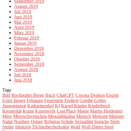
September 2019
August 2019
Juli 2019
Juni 2019
Mai 2019
April 2019
März 2019
Februar 2019
Januar 2019
Dezember 2018
November 2018
Oktober 2018
September 2018
August 2018
Juli 2018
Juni 2018
Tags
Bild
Bockholter Berge
Buch
ChatGPT
Corona
Denken
Eiszeit
Ernst Jünger
Fehmarn
Feuerstein
Freiheit
Goethe
Götter
Jungsteinzeit
Katharinenhof
KI
Kiesel
Kinder
Kinderbuch
Kreativität
Kunst
Kunstwerk
Lost Place
Magie
Martin Heidegger
Meer
Meerschweinchen
Megalithkultur
Mensch
Meteorit
Münster
Natur
Nordsee
Ostsee
Religion
Schule
Sexualität
Sprache
Stein
Steine
Steinzeit
Trichterbecherkultur
Wald
Wolf-Dieter Storl