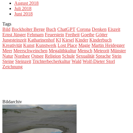
August 2018
Juli 2018
Juni 2018
Tags
Bild
Bockholter Berge
Buch
ChatGPT
Corona
Denken
Eiszeit
Ernst Jünger
Fehmarn
Feuerstein
Freiheit
Goethe
Götter
Jungsteinzeit
Katharinenhof
KI
Kiesel
Kinder
Kinderbuch
Kreativität
Kunst
Kunstwerk
Lost Place
Magie
Martin Heidegger
Meer
Meerschweinchen
Megalithkultur
Mensch
Meteorit
Münster
Natur
Nordsee
Ostsee
Religion
Schule
Sexualität
Sprache
Stein
Steine
Steinzeit
Trichterbecherkultur
Wald
Wolf-Dieter Storl
Zeichnung
Bildarchiv