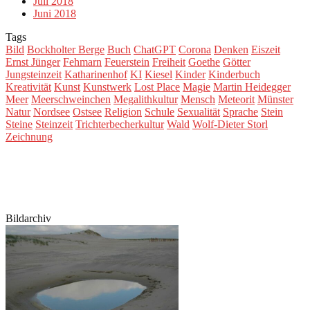
Juli 2018
Juni 2018
Tags
Bild
Bockholter Berge
Buch
ChatGPT
Corona
Denken
Eiszeit
Ernst Jünger
Fehmarn
Feuerstein
Freiheit
Goethe
Götter
Jungsteinzeit
Katharinenhof
KI
Kiesel
Kinder
Kinderbuch
Kreativität
Kunst
Kunstwerk
Lost Place
Magie
Martin Heidegger
Meer
Meerschweinchen
Megalithkultur
Mensch
Meteorit
Münster
Natur
Nordsee
Ostsee
Religion
Schule
Sexualität
Sprache
Stein
Steine
Steinzeit
Trichterbecherkultur
Wald
Wolf-Dieter Storl
Zeichnung
Bildarchiv