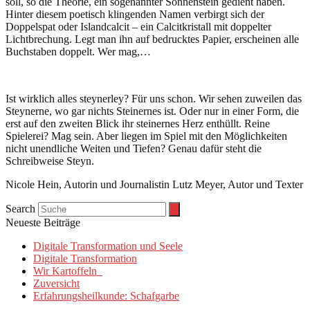
soll, so die Theorie, ein sogenannter Sonnenstein gedient haben.
Hinter diesem poetisch klingenden Namen verbirgt sich der
Doppelspat oder Islandcalcit – ein Calcitkristall mit doppelter
Lichtbrechung. Legt man ihn auf bedrucktes Papier, erscheinen alle
Buchstaben doppelt. Wer mag,…
Ist wirklich alles steynerley? Für uns schon. Wir sehen zuweilen das
Steynerne, wo gar nichts Steinernes ist. Oder nur in einer Form, die
erst auf den zweiten Blick ihr steinernes Herz enthüllt. Reine
Spielerei? Mag sein. Aber liegen im Spiel mit den Möglichkeiten
nicht unendliche Weiten und Tiefen? Genau dafür steht die
Schreibweise Steyn.
Nicole Hein, Autorin und Journalistin Lutz Meyer, Autor und Texter
Search
Neueste Beiträge
Digitale Transformation und Seele
Digitale Transformation
Wir Kartoffeln
Zuversicht
Erfahrungsheilkunde: Schafgarbe