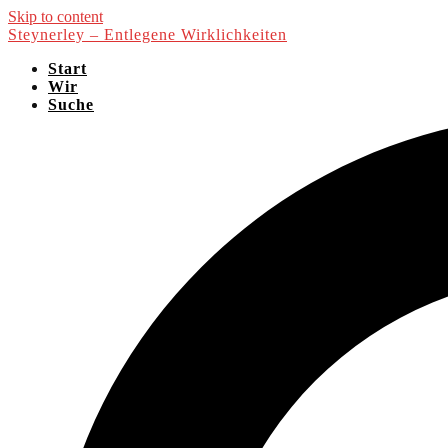
Skip to content
Steynerley – Entlegene Wirklichkeiten
Start
Wir
Suche