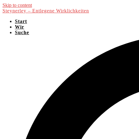
Skip to content
Steynerley – Entlegene Wirklichkeiten
Start
Wir
Suche