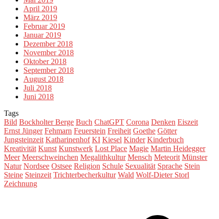
April 2019
März 2019
Februar 2019
Januar 2019
Dezember 2018
November 2018
Oktober 2018
September 2018
August 2018
Juli 2018
Juni 2018
Tags
Bild
Bockholter Berge
Buch
ChatGPT
Corona
Denken
Eiszeit
Ernst Jünger
Fehmarn
Feuerstein
Freiheit
Goethe
Götter
Jungsteinzeit
Katharinenhof
KI
Kiesel
Kinder
Kinderbuch
Kreativität
Kunst
Kunstwerk
Lost Place
Magie
Martin Heidegger
Meer
Meerschweinchen
Megalithkultur
Mensch
Meteorit
Münster
Natur
Nordsee
Ostsee
Religion
Schule
Sexualität
Sprache
Stein
Steine
Steinzeit
Trichterbecherkultur
Wald
Wolf-Dieter Storl
Zeichnung