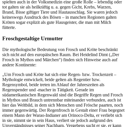
spielten auch in der Volksmedizin eine große Rolle – lebendig oder
tot galten sie als heilkräftig u. a. gegen Gicht, Krebs, Warzen,
Brand, Bisse giftiger Tiere und Hautausschlag. Sie waren jedoch
keineswegs Ausdruck des Bösen – in manchen Regionen galten
Kröten sogar explizit als gute Hausgeister, die man mit Milch
fütterte.
Froschgestaltige Urmutter
Die mythologische Bedeutung von Frosch und Kröte beschränkt
sich nicht auf den europäischen Raum. Bei Heidelind Dimt („Der
Frosch in Mythos und Märchen“) finden sich Hinweise auch auf
andere Kontinente:
„Um Frosch und Kröte hat sich eine Regen- bzw. Trockenzeit –
Mythologie entwickelt, beide gelten als Regentier bzw.
Regensymbol, beide treten im Ablauf der Jahreszeiten als
Regenspender und -macher in Tätigkeit. Gerade im
südamerikanischen Regenwald sind die Begriffe Regen und Frosch
in Mythos und Brauch untrennbar miteinander verbunden, auch ist
hier das Weltbild, in dem sich Menschen und Frösche paarten, noch
immer gegenwärtig. Der Regenfrosch in Gestalt einer Frau begegnet
einem Mann der Warao-Indianer am Orinoco-Delta, er verliebt sich
in sie, nimmt sie in sein Haus, verliert sie jedoch aufgrund des
Unverständnisses seiner Nachbarn. Vergebens sucht er sie, er kann