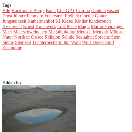
Tags
Bild
Bockholter Berge
Buch
ChatGPT
Corona
Denken
Eiszeit
Ernst Jünger
Fehmarn
Feuerstein
Freiheit
Goethe
Götter
Jungsteinzeit
Katharinenhof
KI
Kiesel
Kinder
Kinderbuch
Kreativität
Kunst
Kunstwerk
Lost Place
Magie
Martin Heidegger
Meer
Meerschweinchen
Megalithkultur
Mensch
Meteorit
Münster
Natur
Nordsee
Ostsee
Religion
Schule
Sexualität
Sprache
Stein
Steine
Steinzeit
Trichterbecherkultur
Wald
Wolf-Dieter Storl
Zeichnung
Bildarchiv