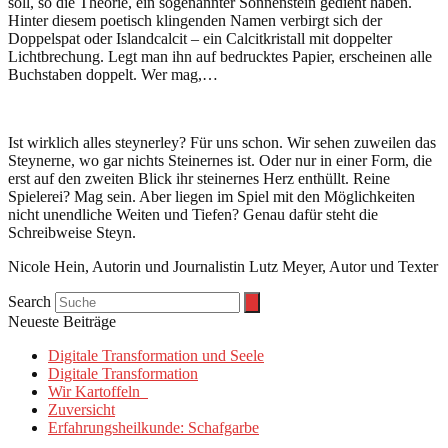
soll, so die Theorie, ein sogenannter Sonnenstein gedient haben.
Hinter diesem poetisch klingenden Namen verbirgt sich der
Doppelspat oder Islandcalcit – ein Calcitkristall mit doppelter
Lichtbrechung. Legt man ihn auf bedrucktes Papier, erscheinen alle
Buchstaben doppelt. Wer mag,…
Ist wirklich alles steynerley? Für uns schon. Wir sehen zuweilen das
Steynerne, wo gar nichts Steinernes ist. Oder nur in einer Form, die
erst auf den zweiten Blick ihr steinernes Herz enthüllt. Reine
Spielerei? Mag sein. Aber liegen im Spiel mit den Möglichkeiten
nicht unendliche Weiten und Tiefen? Genau dafür steht die
Schreibweise Steyn.
Nicole Hein, Autorin und Journalistin Lutz Meyer, Autor und Texter
Search
Neueste Beiträge
Digitale Transformation und Seele
Digitale Transformation
Wir Kartoffeln
Zuversicht
Erfahrungsheilkunde: Schafgarbe