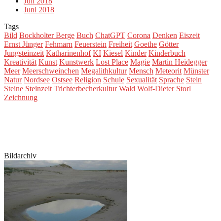
Juli 2018
Juni 2018
Tags
Bild
Bockholter Berge
Buch
ChatGPT
Corona
Denken
Eiszeit
Ernst Jünger
Fehmarn
Feuerstein
Freiheit
Goethe
Götter
Jungsteinzeit
Katharinenhof
KI
Kiesel
Kinder
Kinderbuch
Kreativität
Kunst
Kunstwerk
Lost Place
Magie
Martin Heidegger
Meer
Meerschweinchen
Megalithkultur
Mensch
Meteorit
Münster
Natur
Nordsee
Ostsee
Religion
Schule
Sexualität
Sprache
Stein
Steine
Steinzeit
Trichterbecherkultur
Wald
Wolf-Dieter Storl
Zeichnung
Bildarchiv