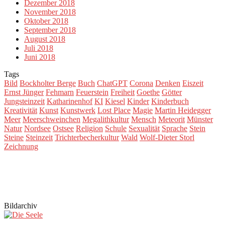
Dezember 2018
November 2018
Oktober 2018
September 2018
August 2018
Juli 2018
Juni 2018
Tags
Bild
Bockholter Berge
Buch
ChatGPT
Corona
Denken
Eiszeit
Ernst Jünger
Fehmarn
Feuerstein
Freiheit
Goethe
Götter
Jungsteinzeit
Katharinenhof
KI
Kiesel
Kinder
Kinderbuch
Kreativität
Kunst
Kunstwerk
Lost Place
Magie
Martin Heidegger
Meer
Meerschweinchen
Megalithkultur
Mensch
Meteorit
Münster
Natur
Nordsee
Ostsee
Religion
Schule
Sexualität
Sprache
Stein
Steine
Steinzeit
Trichterbecherkultur
Wald
Wolf-Dieter Storl
Zeichnung
Bildarchiv