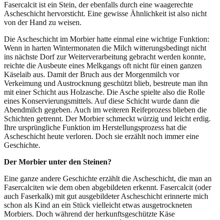
Fasercalcit ist ein Stein, der ebenfalls durch eine waagerechte
Ascheschicht hervorsticht. Eine gewisse Ähnlichkeit ist also nicht
von der Hand zu weisen.
Die Ascheschicht im Morbier hatte einmal eine wichtige Funktion:
Wenn in harten Wintermonaten die Milch witterungsbedingt nicht
ins nächste Dorf zur Weiterverarbeitung gebracht werden konnte,
reichte die Ausbeute eines Melkgangs oft nicht für einen ganzen
Käselaib aus. Damit der Bruch aus der Morgenmilch vor
Verkeimung und Austrocknung geschützt blieb, bestreute man ihn
mit einer Schicht aus Holzasche. Die Asche spielte also die Rolle
eines Konservierungsmittels. Auf diese Schicht wurde dann die
Abendmilch gegeben. Auch im weiteren Reifeprozess blieben die
Schichten getrennt. Der Morbier schmeckt würzig und leicht erdig.
Ihre ursprüngliche Funktion im Herstellungsprozess hat die
Ascheschicht heute verloren. Doch sie erzählt noch immer eine
Geschichte.
Der Morbier unter den Steinen?
Eine ganze andere Geschichte erzählt die Ascheschicht, die man an
Fasercalciten wie dem oben abgebildeten erkennt. Fasercalcit (oder
auch Faserkalk) mit gut ausgebildeter Ascheschicht erinnerte mich
schon als Kind an ein Stück vielleicht etwas ausgetrockneten
Morbiers. Doch während der herkunftsgeschützte Käse