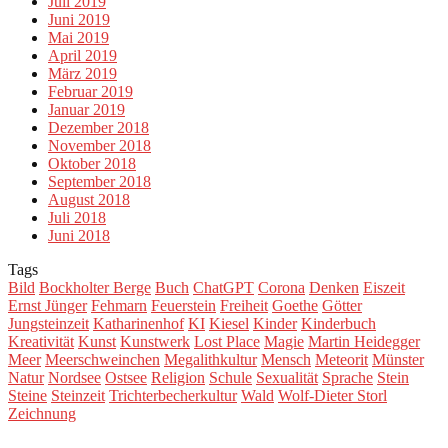
Juli 2019
Juni 2019
Mai 2019
April 2019
März 2019
Februar 2019
Januar 2019
Dezember 2018
November 2018
Oktober 2018
September 2018
August 2018
Juli 2018
Juni 2018
Tags
Bild
Bockholter Berge
Buch
ChatGPT
Corona
Denken
Eiszeit
Ernst Jünger
Fehmarn
Feuerstein
Freiheit
Goethe
Götter
Jungsteinzeit
Katharinenhof
KI
Kiesel
Kinder
Kinderbuch
Kreativität
Kunst
Kunstwerk
Lost Place
Magie
Martin Heidegger
Meer
Meerschweinchen
Megalithkultur
Mensch
Meteorit
Münster
Natur
Nordsee
Ostsee
Religion
Schule
Sexualität
Sprache
Stein
Steine
Steinzeit
Trichterbecherkultur
Wald
Wolf-Dieter Storl
Zeichnung