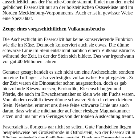
ausschließlich aus der Franche-Comté stammt, findet man den meist
gelblichen Fasercalcit nur an der holsteinischen Ostseeküste und im
Norden Mecklenburg-Vorpommerns. Auch er ist in gewisser Weise
eine Spezialität.
Zeuge eines vorgeschichtlichen Vulkanausbruchs
Die Ascheschicht im Fasercalcit hat keine konservierende Funktion
wie die im Käse. Dennoch konserviert auch sie etwas. Die dünne
schwarze Linie im Stein entstammt nämlich einem Vulkanausbruchs
während der Zeit, in der der Stein sich bildete. Das war irgendwann
vor gut 40 Millionen Jahren.
Genauer gesagt handelt es sich nicht um eine Ascheschicht, sondern
um eine Tufflage – also verfestigtes vulkanisches Eruptivgestein. Zu
der Zeit waren die Dinosaurier schon ausgestorben, doch es gab
hierzulande Riesenameisen, Krokodile, Riesenschlangen und
Pferde, die auch im Erwachsenenalter so klein wie ein Fuchs waren.
Von alledem erzählt dieser dünne schwarze Strich in einem kleinen
Stein. Nebenbei erinnert uns diese feine schwarze Linie uns auch
daran, dass wir alle miteinander auf einer riesigen Magmakammer
sitzen und uns nur ein Geringes von der totalen Auslöschung trennt.
Fasercalcit ist übrigens gar nicht so selten. Gute Fundstellen liegen
beispielsweise bei Großenbrode in Ostholstein, wo der Fasercalcit in
Bänken unterhalb der Steilküste ansteht. Doch um Fasercalcite mit