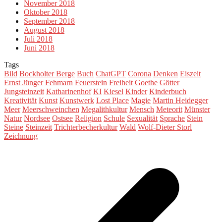
November 2018
Oktober 2018
September 2018
August 2018
Juli 2018
Juni 2018
Tags
Bild
Bockholter Berge
Buch
ChatGPT
Corona
Denken
Eiszeit
Ernst Jünger
Fehmarn
Feuerstein
Freiheit
Goethe
Götter
Jungsteinzeit
Katharinenhof
KI
Kiesel
Kinder
Kinderbuch
Kreativität
Kunst
Kunstwerk
Lost Place
Magie
Martin Heidegger
Meer
Meerschweinchen
Megalithkultur
Mensch
Meteorit
Münster
Natur
Nordsee
Ostsee
Religion
Schule
Sexualität
Sprache
Stein
Steine
Steinzeit
Trichterbecherkultur
Wald
Wolf-Dieter Storl
Zeichnung