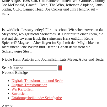
Mitte August 1969 statt. Unter anderem traten Arlo Guthrie, Country
Joe McDonald, Grateful Dead, The Who, Jefferson Airplane, Janis
Joplin, CCR, Canned Head, Joe Cocker und Jimi Hendrix auf –
so…
Ist wirklich alles steynerley? Für uns schon. Wir sehen zuweilen das
Steynerne, wo gar nichts Steinernes ist. Oder nur in einer Form, die
erst auf den zweiten Blick ihr steinernes Herz enthüllt. Reine
Spielerei? Mag sein. Aber liegen im Spiel mit den Möglichkeiten
nicht unendliche Weiten und Tiefen? Genau dafür steht die
Schreibweise Steyn.
Nicole Hein, Autorin und Journalistin Lutz Meyer, Autor und Texter
Search
Neueste Beiträge
Digitale Transformation und Seele
Digitale Transformation
Wir Kartoffeln
Zuversicht
Erfahrungsheilkunde: Schafgarbe
Archiv