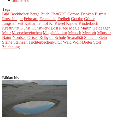
Juni 2018
Tags
Bild
Bockholter Berge
Buch
ChatGPT
Corona
Denken
Eiszeit
Ernst Jünger
Fehmarn
Feuerstein
Freiheit
Goethe
Götter
Jungsteinzeit
Katharinenhof
KI
Kiesel
Kinder
Kinderbuch
Kreativität
Kunst
Kunstwerk
Lost Place
Magie
Martin Heidegger
Meer
Meerschweinchen
Megalithkultur
Mensch
Meteorit
Münster
Natur
Nordsee
Ostsee
Religion
Schule
Sexualität
Sprache
Stein
Steine
Steinzeit
Trichterbecherkultur
Wald
Wolf-Dieter Storl
Zeichnung
Bildarchiv