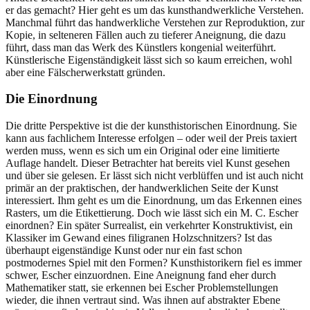
er das gemacht? Hier geht es um das kunsthandwerkliche Verstehen.
Manchmal führt das handwerkliche Verstehen zur Reproduktion, zur
Kopie, in selteneren Fällen auch zu tieferer Aneignung, die dazu
führt, dass man das Werk des Künstlers kongenial weiterführt.
Künstlerische Eigenständigkeit lässt sich so kaum erreichen, wohl
aber eine Fälscherwerkstatt gründen.
Die Einordnung
Die dritte Perspektive ist die der kunsthistorischen Einordnung. Sie
kann aus fachlichem Interesse erfolgen – oder weil der Preis taxiert
werden muss, wenn es sich um ein Original oder eine limitierte
Auflage handelt. Dieser Betrachter hat bereits viel Kunst gesehen
und über sie gelesen. Er lässt sich nicht verblüffen und ist auch nicht
primär an der praktischen, der handwerklichen Seite der Kunst
interessiert. Ihm geht es um die Einordnung, um das Erkennen eines
Rasters, um die Etikettierung. Doch wie lässt sich ein M. C. Escher
einordnen? Ein später Surrealist, ein verkehrter Konstruktivist, ein
Klassiker im Gewand eines filigranen Holzschnitzers? Ist das
überhaupt eigenständige Kunst oder nur ein fast schon
postmodernes Spiel mit den Formen? Kunsthistorikern fiel es immer
schwer, Escher einzuordnen. Eine Aneignung fand eher durch
Mathematiker statt, sie erkennen bei Escher Problemstellungen
wieder, die ihnen vertraut sind. Was ihnen auf abstrakter Ebene