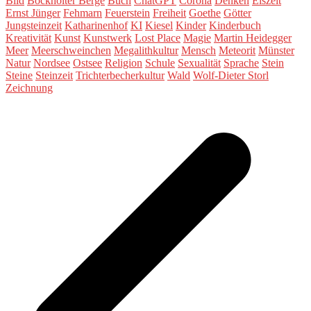
Bild
Bockholter Berge
Buch
ChatGPT
Corona
Denken
Eiszeit
Ernst Jünger
Fehmarn
Feuerstein
Freiheit
Goethe
Götter
Jungsteinzeit
Katharinenhof
KI
Kiesel
Kinder
Kinderbuch
Kreativität
Kunst
Kunstwerk
Lost Place
Magie
Martin Heidegger
Meer
Meerschweinchen
Megalithkultur
Mensch
Meteorit
Münster
Natur
Nordsee
Ostsee
Religion
Schule
Sexualität
Sprache
Stein
Steine
Steinzeit
Trichterbecherkultur
Wald
Wolf-Dieter Storl
Zeichnung