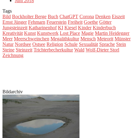
Juni 2018
Tags
Bild
Bockholter Berge
Buch
ChatGPT
Corona
Denken
Eiszeit
Ernst Jünger
Fehmarn
Feuerstein
Freiheit
Goethe
Götter
Jungsteinzeit
Katharinenhof
KI
Kiesel
Kinder
Kinderbuch
Kreativität
Kunst
Kunstwerk
Lost Place
Magie
Martin Heidegger
Meer
Meerschweinchen
Megalithkultur
Mensch
Meteorit
Münster
Natur
Nordsee
Ostsee
Religion
Schule
Sexualität
Sprache
Stein
Steine
Steinzeit
Trichterbecherkultur
Wald
Wolf-Dieter Storl
Zeichnung
Bildarchiv