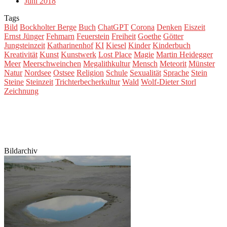
Juni 2018
Tags
Bild
Bockholter Berge
Buch
ChatGPT
Corona
Denken
Eiszeit
Ernst Jünger
Fehmarn
Feuerstein
Freiheit
Goethe
Götter
Jungsteinzeit
Katharinenhof
KI
Kiesel
Kinder
Kinderbuch
Kreativität
Kunst
Kunstwerk
Lost Place
Magie
Martin Heidegger
Meer
Meerschweinchen
Megalithkultur
Mensch
Meteorit
Münster
Natur
Nordsee
Ostsee
Religion
Schule
Sexualität
Sprache
Stein
Steine
Steinzeit
Trichterbecherkultur
Wald
Wolf-Dieter Storl
Zeichnung
Bildarchiv