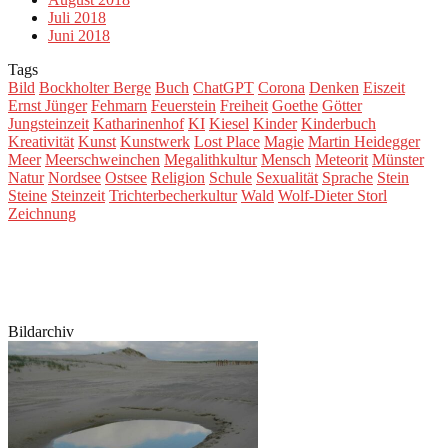
Juli 2018
Juni 2018
Tags
Bild
Bockholter Berge
Buch
ChatGPT
Corona
Denken
Eiszeit
Ernst Jünger
Fehmarn
Feuerstein
Freiheit
Goethe
Götter
Jungsteinzeit
Katharinenhof
KI
Kiesel
Kinder
Kinderbuch
Kreativität
Kunst
Kunstwerk
Lost Place
Magie
Martin Heidegger
Meer
Meerschweinchen
Megalithkultur
Mensch
Meteorit
Münster
Natur
Nordsee
Ostsee
Religion
Schule
Sexualität
Sprache
Stein
Steine
Steinzeit
Trichterbecherkultur
Wald
Wolf-Dieter Storl
Zeichnung
Bildarchiv