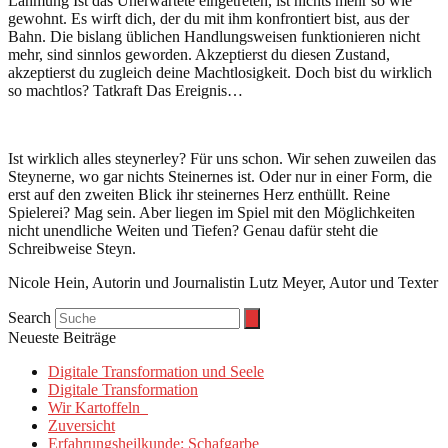
Lähmung Ist das Unerwartete eingetreten, ist nichts mehr so wie
gewohnt. Es wirft dich, der du mit ihm konfrontiert bist, aus der
Bahn. Die bislang üblichen Handlungsweisen funktionieren nicht
mehr, sind sinnlos geworden. Akzeptierst du diesen Zustand,
akzeptierst du zugleich deine Machtlosigkeit. Doch bist du wirklich
so machtlos? Tatkraft Das Ereignis…
Ist wirklich alles steynerley? Für uns schon. Wir sehen zuweilen das
Steynerne, wo gar nichts Steinernes ist. Oder nur in einer Form, die
erst auf den zweiten Blick ihr steinernes Herz enthüllt. Reine
Spielerei? Mag sein. Aber liegen im Spiel mit den Möglichkeiten
nicht unendliche Weiten und Tiefen? Genau dafür steht die
Schreibweise Steyn.
Nicole Hein, Autorin und Journalistin Lutz Meyer, Autor und Texter
Search
Neueste Beiträge
Digitale Transformation und Seele
Digitale Transformation
Wir Kartoffeln
Zuversicht
Erfahrungsheilkunde: Schafgarbe