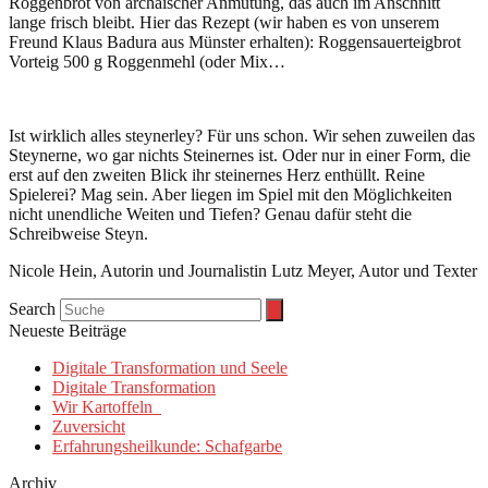
Roggenbrot von archaischer Anmutung, das auch im Anschnitt
lange frisch bleibt. Hier das Rezept (wir haben es von unserem
Freund Klaus Badura aus Münster erhalten): Roggensauerteigbrot
Vorteig 500 g Roggenmehl (oder Mix…
Ist wirklich alles steynerley? Für uns schon. Wir sehen zuweilen das
Steynerne, wo gar nichts Steinernes ist. Oder nur in einer Form, die
erst auf den zweiten Blick ihr steinernes Herz enthüllt. Reine
Spielerei? Mag sein. Aber liegen im Spiel mit den Möglichkeiten
nicht unendliche Weiten und Tiefen? Genau dafür steht die
Schreibweise Steyn.
Nicole Hein, Autorin und Journalistin Lutz Meyer, Autor und Texter
Search
Neueste Beiträge
Digitale Transformation und Seele
Digitale Transformation
Wir Kartoffeln
Zuversicht
Erfahrungsheilkunde: Schafgarbe
Archiv