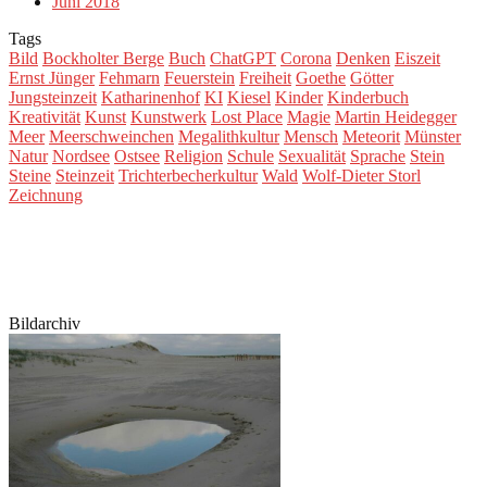
Juni 2018
Tags
Bild
Bockholter Berge
Buch
ChatGPT
Corona
Denken
Eiszeit
Ernst Jünger
Fehmarn
Feuerstein
Freiheit
Goethe
Götter
Jungsteinzeit
Katharinenhof
KI
Kiesel
Kinder
Kinderbuch
Kreativität
Kunst
Kunstwerk
Lost Place
Magie
Martin Heidegger
Meer
Meerschweinchen
Megalithkultur
Mensch
Meteorit
Münster
Natur
Nordsee
Ostsee
Religion
Schule
Sexualität
Sprache
Stein
Steine
Steinzeit
Trichterbecherkultur
Wald
Wolf-Dieter Storl
Zeichnung
Bildarchiv