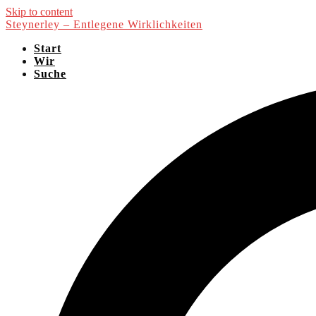
Skip to content
Steynerley – Entlegene Wirklichkeiten
Start
Wir
Suche