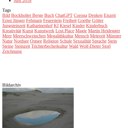
Juni 2018
Tags
Bild
Bockholter Berge
Buch
ChatGPT
Corona
Denken
Eiszeit
Ernst Jünger
Fehmarn
Feuerstein
Freiheit
Goethe
Götter
Jungsteinzeit
Katharinenhof
KI
Kiesel
Kinder
Kinderbuch
Kreativität
Kunst
Kunstwerk
Lost Place
Magie
Martin Heidegger
Meer
Meerschweinchen
Megalithkultur
Mensch
Meteorit
Münster
Natur
Nordsee
Ostsee
Religion
Schule
Sexualität
Sprache
Stein
Steine
Steinzeit
Trichterbecherkultur
Wald
Wolf-Dieter Storl
Zeichnung
Bildarchiv