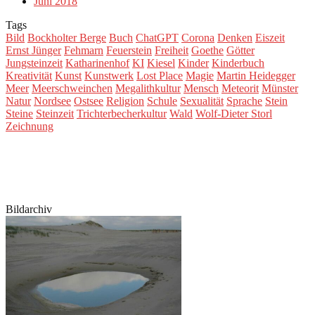
Juni 2018
Tags
Bild
Bockholter Berge
Buch
ChatGPT
Corona
Denken
Eiszeit
Ernst Jünger
Fehmarn
Feuerstein
Freiheit
Goethe
Götter
Jungsteinzeit
Katharinenhof
KI
Kiesel
Kinder
Kinderbuch
Kreativität
Kunst
Kunstwerk
Lost Place
Magie
Martin Heidegger
Meer
Meerschweinchen
Megalithkultur
Mensch
Meteorit
Münster
Natur
Nordsee
Ostsee
Religion
Schule
Sexualität
Sprache
Stein
Steine
Steinzeit
Trichterbecherkultur
Wald
Wolf-Dieter Storl
Zeichnung
Bildarchiv