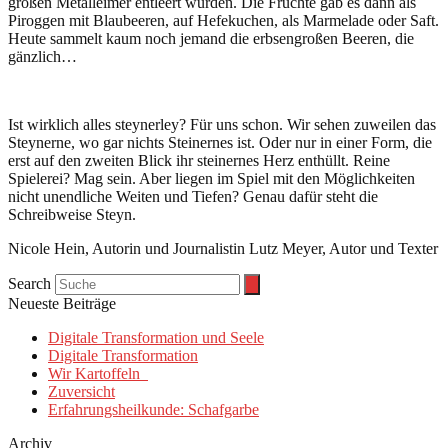
großen Metalleimer entleert wurden. Die Früchte gab es dann als
Piroggen mit Blaubeeren, auf Hefekuchen, als Marmelade oder Saft.
Heute sammelt kaum noch jemand die erbsengroßen Beeren, die
gänzlich…
Ist wirklich alles steynerley? Für uns schon. Wir sehen zuweilen das
Steynerne, wo gar nichts Steinernes ist. Oder nur in einer Form, die
erst auf den zweiten Blick ihr steinernes Herz enthüllt. Reine
Spielerei? Mag sein. Aber liegen im Spiel mit den Möglichkeiten
nicht unendliche Weiten und Tiefen? Genau dafür steht die
Schreibweise Steyn.
Nicole Hein, Autorin und Journalistin Lutz Meyer, Autor und Texter
Search
Neueste Beiträge
Digitale Transformation und Seele
Digitale Transformation
Wir Kartoffeln
Zuversicht
Erfahrungsheilkunde: Schafgarbe
Archiv