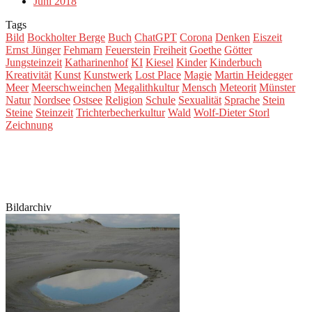
Juni 2018
Tags
Bild
Bockholter Berge
Buch
ChatGPT
Corona
Denken
Eiszeit
Ernst Jünger
Fehmarn
Feuerstein
Freiheit
Goethe
Götter
Jungsteinzeit
Katharinenhof
KI
Kiesel
Kinder
Kinderbuch
Kreativität
Kunst
Kunstwerk
Lost Place
Magie
Martin Heidegger
Meer
Meerschweinchen
Megalithkultur
Mensch
Meteorit
Münster
Natur
Nordsee
Ostsee
Religion
Schule
Sexualität
Sprache
Stein
Steine
Steinzeit
Trichterbecherkultur
Wald
Wolf-Dieter Storl
Zeichnung
Bildarchiv