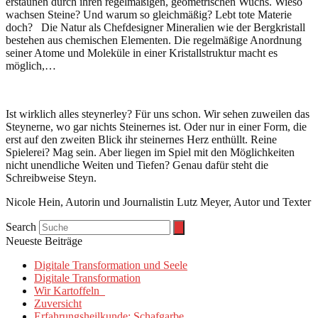
erstaunen durch ihren regelmäßigen, geometrischen Wuchs. Wieso
wachsen Steine? Und warum so gleichmäßig? Lebt tote Materie
doch? Die Natur als Chefdesigner Mineralien wie der Bergkristall
bestehen aus chemischen Elementen. Die regelmäßige Anordnung
seiner Atome und Moleküle in einer Kristallstruktur macht es
möglich,…
Ist wirklich alles steynerley? Für uns schon. Wir sehen zuweilen das
Steynerne, wo gar nichts Steinernes ist. Oder nur in einer Form, die
erst auf den zweiten Blick ihr steinernes Herz enthüllt. Reine
Spielerei? Mag sein. Aber liegen im Spiel mit den Möglichkeiten
nicht unendliche Weiten und Tiefen? Genau dafür steht die
Schreibweise Steyn.
Nicole Hein, Autorin und Journalistin Lutz Meyer, Autor und Texter
Search
Neueste Beiträge
Digitale Transformation und Seele
Digitale Transformation
Wir Kartoffeln
Zuversicht
Erfahrungsheilkunde: Schafgarbe