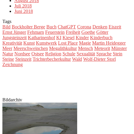
August 2018
Juli 2018
Juni 2018
Tags
Bild
Bockholter Berge
Buch
ChatGPT
Corona
Denken
Eiszeit
Ernst Jünger
Fehmarn
Feuerstein
Freiheit
Goethe
Götter
Jungsteinzeit
Katharinenhof
KI
Kiesel
Kinder
Kinderbuch
Kreativität
Kunst
Kunstwerk
Lost Place
Magie
Martin Heidegger
Meer
Meerschweinchen
Megalithkultur
Mensch
Meteorit
Münster
Natur
Nordsee
Ostsee
Religion
Schule
Sexualität
Sprache
Stein
Steine
Steinzeit
Trichterbecherkultur
Wald
Wolf-Dieter Storl
Zeichnung
Bildarchiv