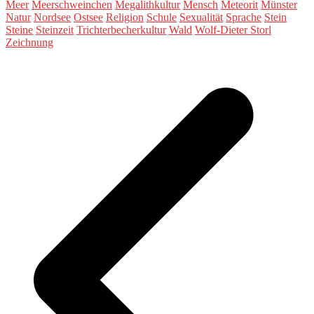
Meer
Meerschweinchen
Megalithkultur
Mensch
Meteorit
Münster
Natur
Nordsee
Ostsee
Religion
Schule
Sexualität
Sprache
Stein
Steine
Steinzeit
Trichterbecherkultur
Wald
Wolf-Dieter Storl
Zeichnung