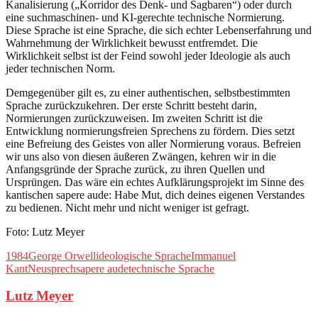
Kanalisierung („Korridor des Denk- und Sagbaren“) oder durch
eine suchmaschinen- und KI-gerechte technische Normierung.
Diese Sprache ist eine Sprache, die sich echter Lebenserfahrung und
Wahrnehmung der Wirklichkeit bewusst entfremdet. Die
Wirklichkeit selbst ist der Feind sowohl jeder Ideologie als auch
jeder technischen Norm.
Demgegenüber gilt es, zu einer authentischen, selbstbestimmten
Sprache zurückzukehren. Der erste Schritt besteht darin,
Normierungen zurückzuweisen. Im zweiten Schritt ist die
Entwicklung normierungsfreien Sprechens zu fördern. Dies setzt
eine Befreiung des Geistes von aller Normierung voraus. Befreien
wir uns also von diesen äußeren Zwängen, kehren wir in die
Anfangsgründe der Sprache zurück, zu ihren Quellen und
Ursprüngen. Das wäre ein echtes Aufklärungsprojekt im Sinne des
kantischen sapere aude: Habe Mut, dich deines eigenen Verstandes
zu bedienen. Nicht mehr und nicht weniger ist gefragt.
Foto: Lutz Meyer
1984
George Orwell
ideologische Sprache
Immanuel
Kant
Neusprech
sapere aude
technische Sprache
Lutz Meyer