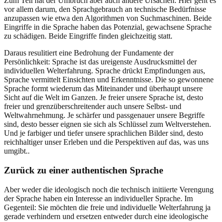
Zum Teil hat der Umbruch aber auch andere Ursachen. Hier geht es
vor allem darum, den Sprachgebrauch an technische Bedürfnisse
anzupassen wie etwa den Algorithmen von Suchmaschinen. Beide
Eingriffe in die Sprache haben das Potenzial, gewachsene Sprache
zu schädigen. Beide Eingriffe finden gleichzeitig statt.
Daraus resulitiert eine Bedrohung der Fundamente der
Persönlichkeit: Sprache ist das ureigenste Ausdrucksmittel der
individuellen Welterfahrung. Sprache drückt Empfindungen aus,
Sprache vermittelt Einsichten und Erkenntnisse. Die so gewonnene
Sprache formt wiederum das Miteinander und überhaupt unsere
Sicht auf die Welt im Ganzen. Je freier unsere Sprache ist, desto
freier und grenzüberschreitender auch unsere Selbst- und
Weltwahrnehmung. Je schärfer und passgenauer unsere Begriffe
sind, desto besser eignen sie sich als Schlüssel zum Weltverstehen.
Und je farbiger und tiefer unsere sprachlichen Bilder sind, desto
reichhaltiger unser Erleben und die Perspektiven auf das, was uns
umgibt..
Zurück zu einer authentischen Sprache
Aber weder die ideologisch noch die technisch initiierte Verengung
der Sprache haben ein Interesse an individueller Sprache. Im
Gegenteil: Sie möchten die freie und individuelle Welterfahrung ja
gerade verhindern und ersetzen entweder durch eine ideologische