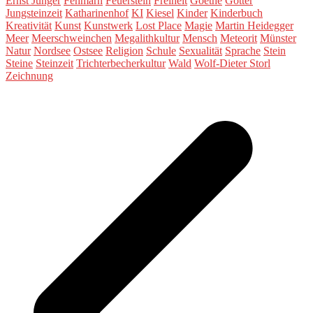
Ernst Jünger
Fehmarn
Feuerstein
Freiheit
Goethe
Götter
Jungsteinzeit
Katharinenhof
KI
Kiesel
Kinder
Kinderbuch
Kreativität
Kunst
Kunstwerk
Lost Place
Magie
Martin Heidegger
Meer
Meerschweinchen
Megalithkultur
Mensch
Meteorit
Münster
Natur
Nordsee
Ostsee
Religion
Schule
Sexualität
Sprache
Stein
Steine
Steinzeit
Trichterbecherkultur
Wald
Wolf-Dieter Storl
Zeichnung