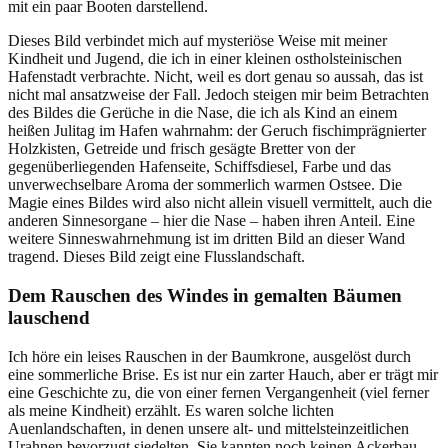
mit ein paar Booten darstellend.
Dieses Bild verbindet mich auf mysteriöse Weise mit meiner
Kindheit und Jugend, die ich in einer kleinen ostholsteinischen
Hafenstadt verbrachte. Nicht, weil es dort genau so aussah, das ist
nicht mal ansatzweise der Fall. Jedoch steigen mir beim Betrachten
des Bildes die Gerüche in die Nase, die ich als Kind an einem
heißen Julitag im Hafen wahrnahm: der Geruch fischimprägnierter
Holzkisten, Getreide und frisch gesägte Bretter von der
gegenüberliegenden Hafenseite, Schiffsdiesel, Farbe und das
unverwechselbare Aroma der sommerlich warmen Ostsee. Die
Magie eines Bildes wird also nicht allein visuell vermittelt, auch die
anderen Sinnesorgane – hier die Nase – haben ihren Anteil. Eine
weitere Sinneswahrnehmung ist im dritten Bild an dieser Wand
tragend. Dieses Bild zeigt eine Flusslandschaft.
Dem Rauschen des Windes in gemalten Bäumen
lauschend
Ich höre ein leises Rauschen in der Baumkrone, ausgelöst durch
eine sommerliche Brise. Es ist nur ein zarter Hauch, aber er trägt mir
eine Geschichte zu, die von einer fernen Vergangenheit (viel ferner
als meine Kindheit) erzählt. Es waren solche lichten
Auenlandschaften, in denen unsere alt- und mittelsteinzeitlichen
Urahnen bevorzugt siedelten. Sie kannten noch keinen Ackerbau,