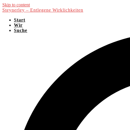
Skip to content
Steynerley – Entlegene Wirklichkeiten
Start
Wir
Suche