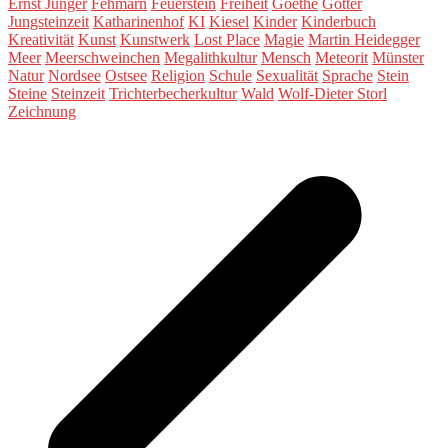
Ernst Jünger
Fehmarn
Feuerstein
Freiheit
Goethe
Götter
Jungsteinzeit
Katharinenhof
KI
Kiesel
Kinder
Kinderbuch
Kreativität
Kunst
Kunstwerk
Lost Place
Magie
Martin Heidegger
Meer
Meerschweinchen
Megalithkultur
Mensch
Meteorit
Münster
Natur
Nordsee
Ostsee
Religion
Schule
Sexualität
Sprache
Stein
Steine
Steinzeit
Trichterbecherkultur
Wald
Wolf-Dieter Storl
Zeichnung