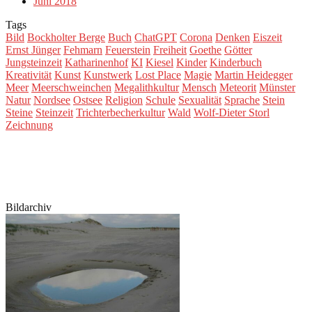
Juni 2018
Tags
Bild
Bockholter Berge
Buch
ChatGPT
Corona
Denken
Eiszeit
Ernst Jünger
Fehmarn
Feuerstein
Freiheit
Goethe
Götter
Jungsteinzeit
Katharinenhof
KI
Kiesel
Kinder
Kinderbuch
Kreativität
Kunst
Kunstwerk
Lost Place
Magie
Martin Heidegger
Meer
Meerschweinchen
Megalithkultur
Mensch
Meteorit
Münster
Natur
Nordsee
Ostsee
Religion
Schule
Sexualität
Sprache
Stein
Steine
Steinzeit
Trichterbecherkultur
Wald
Wolf-Dieter Storl
Zeichnung
Bildarchiv